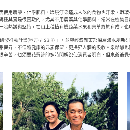
度使用農藥、化學肥料，環境汙染造成人吃的食物也汙染，環環
耕種其實是很困難的，尤其不用農藥與化學肥料，常常在植物冒
一股熱誠與堅持，在山上種植有機蔬菜水果和藥草終於有成，也
創新研發推動計畫(地方型 SBIR) 」，並與經濟部東部深層海水
品提昇，不但將健康的元素保留，更提昇人體的吸收。泉爺爺也
很辛苦，也須要花費許的多時間解說使消費者明白，但泉爺爺覺