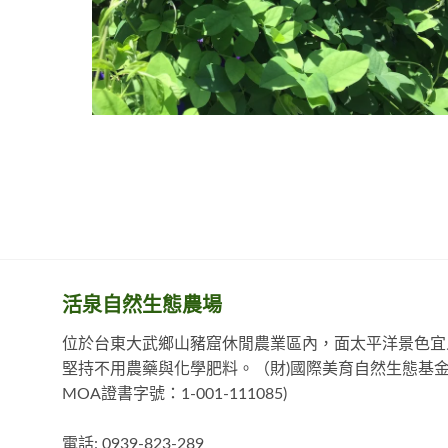
活泉自然生態農場
位於台東大武鄉山豬窟休閒農業區內，面太平洋景色宜
堅持不用農藥與化學肥料。（財)國際美育自然生態基金
MOA證書字號：1-001-111085)
電話: 0939-823-289