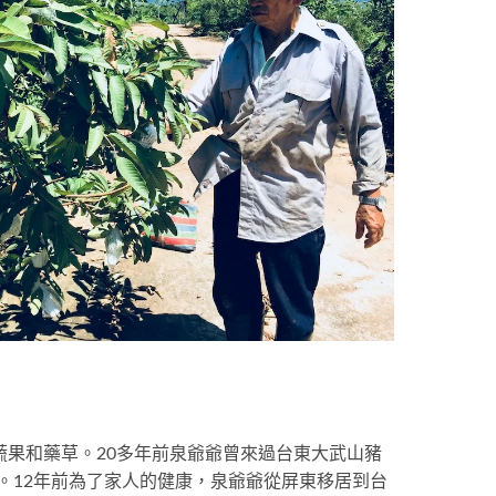
蔬果和藥草。20多年前泉爺爺曾來過台東大武山豬
。12年前為了家人的健康，泉爺爺從屏東移居到台