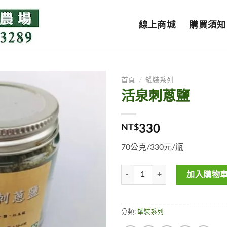
線上商城
購買須知
首頁
/
罐裝系列
活泉刺蔥鹽
NT$
330
70公克/330元/瓶
活泉刺蔥鹽 數量
加入購物
分類:
罐裝系列