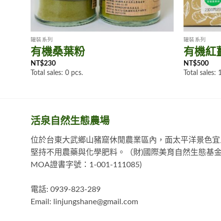
罐裝系列
罐裝系列
有機桑葉粉
有機紅薑
NT$
230
NT$
500
Total sales: 0 pcs.
Total sales: 
活泉自然生態農場
位於台東大武鄉山豬窟休閒農業區內，面太平洋景色宜
堅持不用農藥與化學肥料。（財)國際美育自然生態基金
MOA證書字號：1-001-111085)
電話: 0939-823-289
Email:
linjungshane@gmail.com