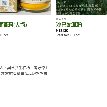
罐裝系列
黃粉(大瓶)
沙巴蛇草粉
NT$
230
10 pcs.
Total sales: 0 pcs.
人，與草共生種植，零汙染且
會證書(有機農產品驗證證書