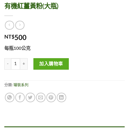
有機紅薑黃粉(大瓶)
NT$
500
每瓶100公克
有機紅薑黃粉(大瓶) 數量
加入購物車
分類:
罐裝系列