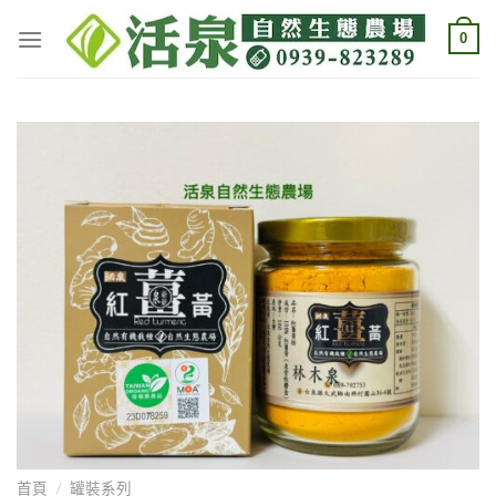
Skip
0
to
content
首頁
/
罐裝系列